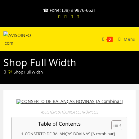
Ir
☎ Fone: (38) 9 9876-6621
para
o
conteúdo
Menu
0
Shop Full Width
💡
Shop Full Width
ASSISTÊNCIA TÉCNICA ELETRÔNICOS
Table of Contents
CONSERTO DE BALANÇAS BOVINAS [A combinar]