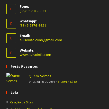
Fone:
(38) 9 9876-6621
Abre
whatsapp:
em
(38) 9 9876-6621
seu
Abre
aplicativo
Email:
em
Abre
avisoinfo.com@gmail.com
seu
em
seu
aplicativo
Website:
aplicativo
www.avisoinfo.com
Posts Recentes
Quem Somos
31 DE JULHO DE 2019
/
0 COMENTÁRIO
Loja
Abre
Criação de Sites
em
Abre