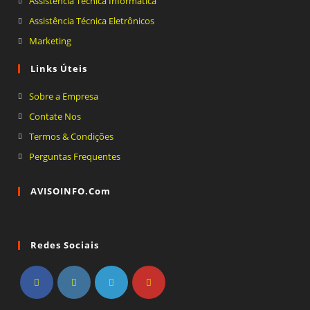
Assistência Técnica Informática
uma
em
Abre
Assistência Técnica Eletrônicos
nova
uma
em
Abre
Marketing
aba
nova
uma
em
Links Úteis
aba
nova
uma
aba
nova
Sobre a Empresa
aba
Contate Nos
Termos & Condições
Perguntas Frequentes
AVISOINFO.com
Redes Sociais
Abre
Abre
Abre
Abre