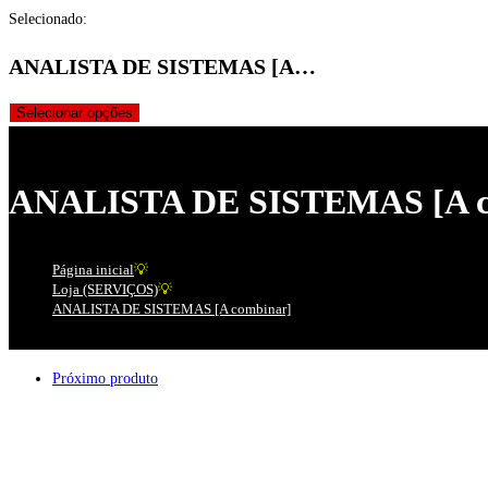
neste
Selecionado:
site
ANALISTA DE SISTEMAS [A…
Selecionar opções
ANALISTA DE SISTEMAS [A c
Página inicial
💡
Loja (SERVIÇOS)
💡
ANALISTA DE SISTEMAS [A combinar]
Próximo produto