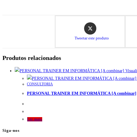
Abre
em
uma
Tweetar este produto
nova
janela
Produtos relacionados
Visuali
CONSULTORIA
PERSONAL TRAINER EM INFORMÁTICA [A combinar]
Ler mais
Siga-nos