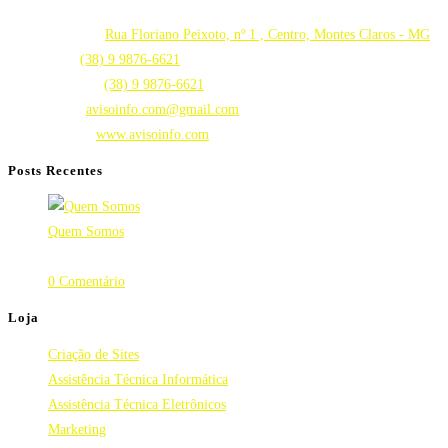
Venha conversar conosco!
Endereço:
Rua Floriano Peixoto, nº 1 , Centro, Montes Claros - MG
Abre
Fone:
(38) 9 9876-6621
em
Abre
whatsapp:
(38) 9 9876-6621
seu
em
Abre
Email:
avisoinfo.com@gmail.com
aplicativo
seu
em
Website:
www.avisoinfo.com
aplicativo
seu
Posts Recentes
aplicativo
Quem Somos
31 de julho de 2019
/
0 Comentário
Loja
Abre
Criação de Sites
em
Abre
Assistência Técnica Informática
uma
Abre
em
Assistência Técnica Eletrônicos
Abre
nova
em
uma
Marketing