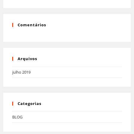
de
pesqu
Comentários
Arquivos
julho 2019
Categorias
BLOG