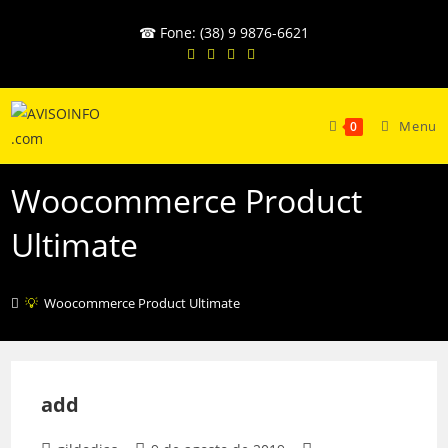
Ir
☎ Fone: (38) 9 9876-6621
para
o
conteúdo
Menu
0
Woocommerce Product
Ultimate
Description.
💡
Woocommerce Product Ultimate
add