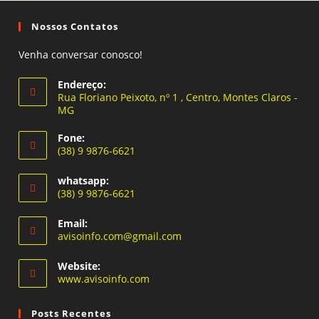
Nossos Contatos
Venha conversar conosco!
Endereço:
Rua Floriano Peixoto, nº 1 , Centro, Montes Claros -
MG
Fone:
(38) 9 9876-6621
Abre
whatsapp:
em
(38) 9 9876-6621
seu
Abre
aplicativo
Email:
em
Abre
avisoinfo.com@gmail.com
seu
em
seu
aplicativo
Website:
aplicativo
www.avisoinfo.com
Posts Recentes