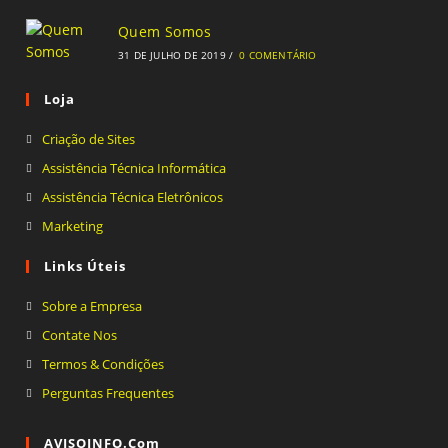
Quem Somos
31 DE JULHO DE 2019
/
0 COMENTÁRIO
Loja
Abre
Criação de Sites
em
Abre
Assistência Técnica Informática
uma
em
Abre
Assistência Técnica Eletrônicos
nova
uma
em
Abre
Marketing
aba
nova
uma
em
Links Úteis
aba
nova
uma
aba
nova
Sobre a Empresa
aba
Contate Nos
Termos & Condições
Perguntas Frequentes
AVISOINFO.com